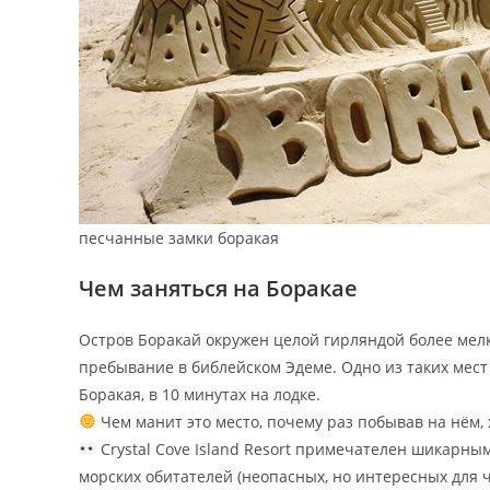
песчанные замки боракая
Чем заняться на Боракае
Остров Боракай окружен целой гирляндой более мелк
пребывание в библейском Эдеме. Одно из таких мес
Боракая, в 10 минутах на лодке.
Чем манит это место, почему раз побывав на нём, 
Crystal Cove Island Resort примечателен шикарн
морских обитателей (неопасных, но интересных для ч