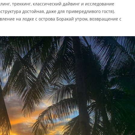
линг, треккинг, классический дайвинг и исследование
труктура достойная, даже для привередливого гостя).
вление на лодке с острова Боракай утром, возвращение с