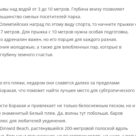
рывы над водой от 3 до 10 метров. Глубина внизу позволяет
ольшинство смелых посетителей парка.
Олимпийских наград по этому виду спорта, то начните прыжки 
7 метров. Для прыжка с 10 метров нужна особая подготовка,
то адреналин важен, но его порция для каждого разная.
ещения молодежью, а также для влюбленных пар, которые в
глубину земного счастья.
о его пляжи, недаром они славятся далеко за пределами
оракая, что поможет найти лучшее место для субтропического
сти Боракая и привлекает не только белоснежным песком, но и
м знаменитый Белый пляж. Да, волны тут побольше, баров
плюс для любителей уединения.
Diniwid Beach, растянувшейся 200-метровой полоской вдоль
но, больше и отдыхающих, но по головам ходить не надо, а вид