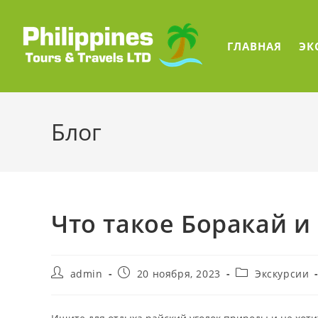
Перейти
к
содержимому
ГЛАВНАЯ
ЭК
Блог
Что такое Боракай и 
Автор
Запись
Рубрика
admin
20 ноября, 2023
Экскурсии
записи:
опубликована:
записи: