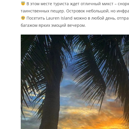
В этом месте туриста ждет отличный микст – снорк
таинственных пещер. Островок небольшой, но инфрас
Посетить Lauren Island можно в любой день, отпра
багажом ярких эмоций вечером.