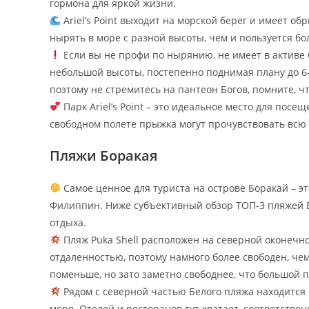
гормона для яркой жизни.
Ariel’s Point выходит на морской берег и имеет об
нырять в море с разной высоты, чем и пользуется б
Если вы не профи по нырянию, не имеет в активе 
небольшой высоты, постепенно поднимая плану до 6-
поэтому не стремитесь на пантеон Богов, помните, ч
Парк Ariel’s Point – это идеальное место для пос
свободном полете прыжка могут прочувствовать всю 
Пляжи Боракая
Самое ценное для туриста на острове Боракай – эт
Филиппин. Ниже субъективный обзор ТОП-3 пляжей Б
отдыха.
Пляж Puka Shell расположен на северной оконечно
отдаленностью, поэтому намного более свободен, че
поменьше, но зато заметно свободнее, что большой 
Рядом с северной частью Белого пляжа находится 
моря. Отелей и ресторанов тут хватает, соответствен