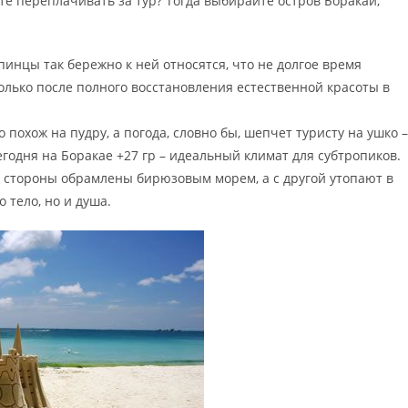
те переплачивать за тур? Тогда выбирайте остров Боракай,
инцы так бережно к ней относятся, что не долгое время
только после полного восстановления естественной красоты в
похож на пудру, а погода, словно бы, шепчет туристу на ушко –
годня на Боракае +27 гр – идеальный климат для субтропиков.
 стороны обрамлены бирюзовым морем, а с другой утопают в
 тело, но и душа.