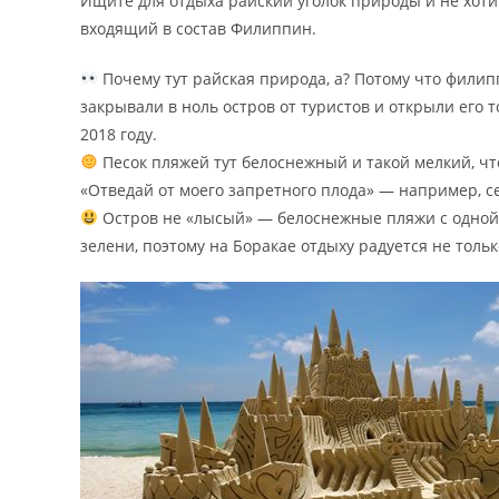
Ищите для отдыха райский уголок природы и не хоти
входящий в состав Филиппин.
Почему тут райская природа, а? Потому что филипп
закрывали в ноль остров от туристов и открыли его 
2018 году.
Песок пляжей тут белоснежный и такой мелкий, что 
«Отведай от моего запретного плода» — например, се
Остров не «лысый» — белоснежные пляжи с одной
зелени, поэтому на Боракае отдыху радуется не только