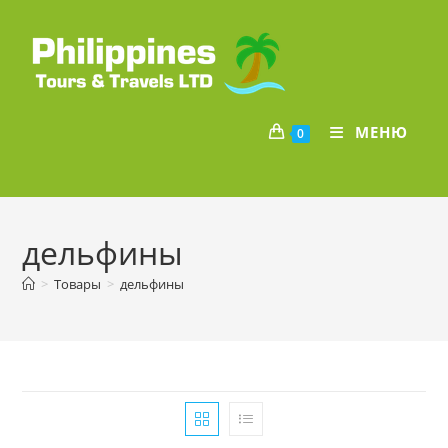
Перейти
к
содержимому
МЕНЮ
0
дельфины
>
Товары
>
дельфины