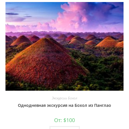
Экскурсии Бохол
Однодневная экскурсия на Бохол из Панглао
От:
$
100