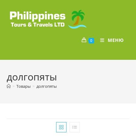
Перейти
к
содержимому
МЕНЮ
0
долгопяты
>
Товары
>
долгопяты