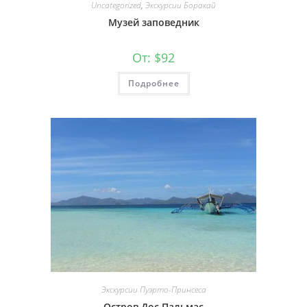
Uncategorized
,
Экскурсии Боракай
Музей заповедник
От:
$
92
Подробнее
Экскурсии Пуэрто-Принсеса
Остров Дос Пальмас