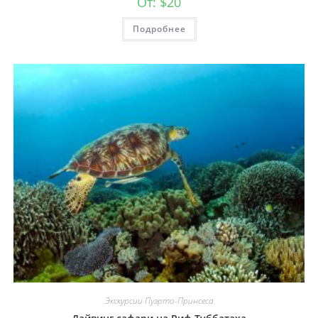
От:
$
20
Подробнее
Экскурсии Пуэрто-Принсеса