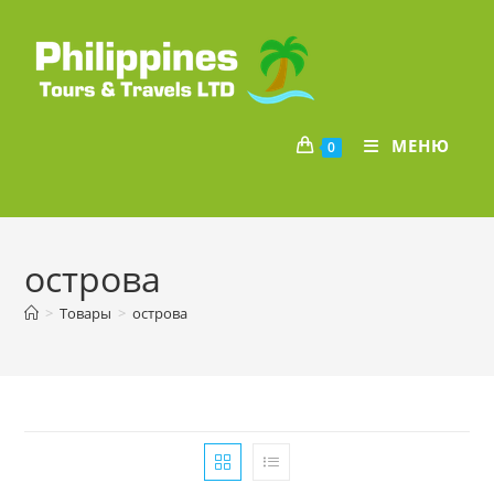
Перейти
к
содержимому
МЕНЮ
0
острова
>
Товары
>
острова