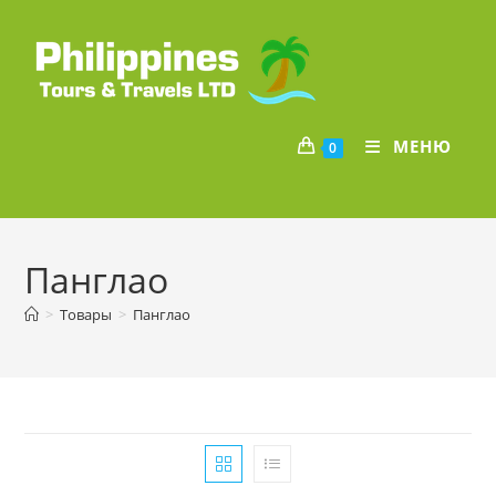
Перейти
к
содержимому
МЕНЮ
0
Панглао
>
Товары
>
Панглао