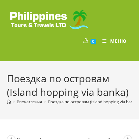
Перейти
к
содержимому
МЕНЮ
0
Поездка по островам
(Island hopping via banka)
>
Впечатления
>
Поездка по островам (Island hopping via banka)