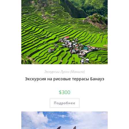
Экскурсии Лусон (Манила)
Экскурсия на рисовые террасы Банауэ
$
300
Подробнее