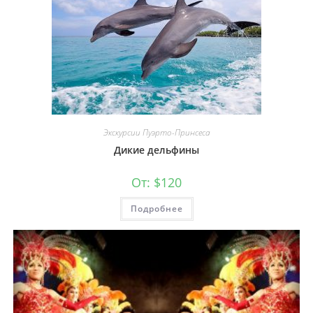
Экскурсии Пуэрто-Принсеса
Дикие дельфины
От:
$
120
Подробнее