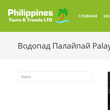
Перейти
к
содержимому
ГЛАВНАЯ
ЭК
Водопад Палайпай Pala