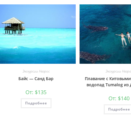
Экскурсии Негрос
Экскурсии Негр
Байс — Санд Бар
Плавание с Китовыми
водопад Tumalog из 
От:
$
135
От:
$
140
Подробнее
Подробнее