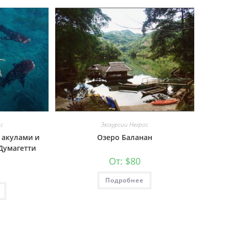
ос
Экскурсии Негрос
 акулами и
Озеро Баланан
Думагетти
От:
$
80
Подробнее