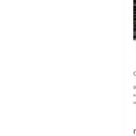
В
к
н