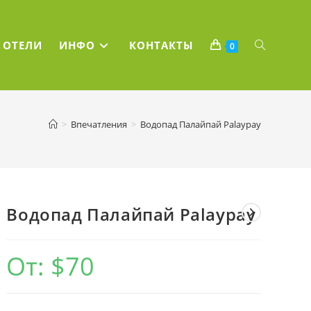
ПЕРЕКЛЮЧ
ОТЕЛИ
ИНФО
КОНТАКТЫ
0
ПОИСК
>
Впечатления
>
Водопад Палайпай Palaypay
ПО
ВЕБ-
Водопад Палайпай Palaypay
САЙТУ
От:
$
70