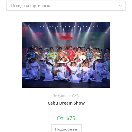
Исходная сортировка
Экскурсии в Себу
Cebu Dream Show
От:
$
75
Подробнее