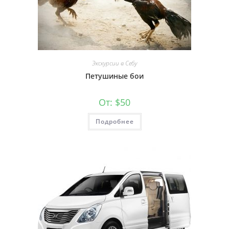
Экскурсии в Себу
Петушиные бои
От:
$
50
Подробнее