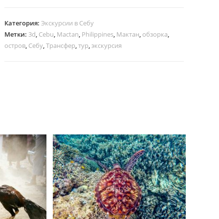
Категория:
Экскурсии в Себу
Метки:
3d
,
Cebu
,
Mactan
,
Philippines
,
Мактан
,
обзорка
,
остров
,
Себу
,
Трансфер
,
тур
,
экскурсия