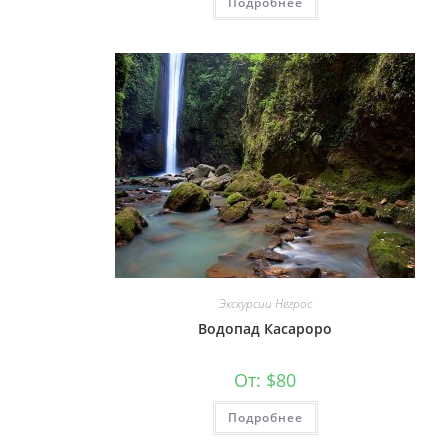
Подробнее
Экскурсии Негрос
Водопад Касароро
От:
$
80
Подробнее