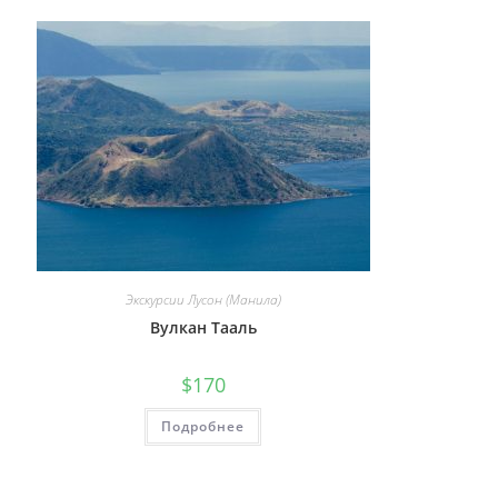
Экскурсии Лусон (Манила)
Вулкан Тааль
$
170
Подробнее