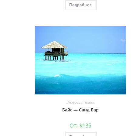
Подробнее
Экскурсии Негрос
Байс — Санд Бар
От:
$
135