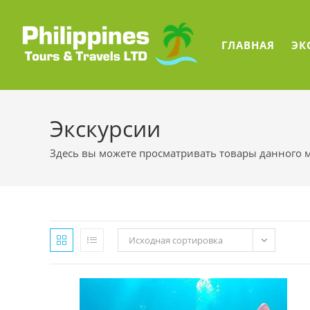
Перейти
к
содержимому
ГЛАВНАЯ
ЭК
Экскурсии
Здесь вы можете просматривать товары данного м
Исходная сортировка