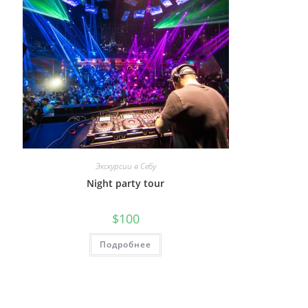
Экскурсии в Себу
Night party tour
$
100
Подробнее