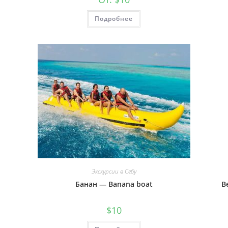
Подробнее
Экскурсии в Себу
Банан — Banana boat
В
$
10