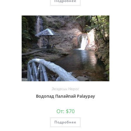
Подробнее
Экскурсии Негрос
Водопад Палайпай Palaypay
От:
$
70
Подробнее