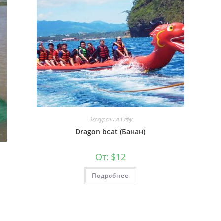
Экскурсии в Себу
Dragon boat (Банан)
От:
$
12
Подробнее