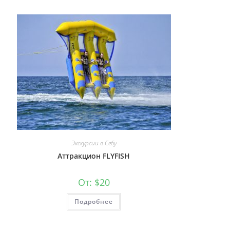
Экскурсии в Себу
Аттракцион FLYFISH
От:
$
20
Подробнее