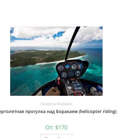
Экскурсии Боракай
ертолетная прогулка над Боракаем (helicopter riding)
От:
$
170