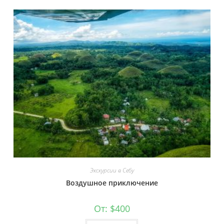
Экскурсии в Себу
Воздушное приключение
От:
$
400