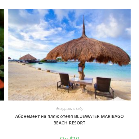
Экскурсии в Себу
Абонемент на пляж отеля BLUEWATER MARIBAGO
BEACH RESORT
От:
$
10