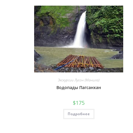
Экскурсии Лусон (Манила)
Водопады Пагсанхан
$
175
Подробнее