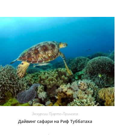
Экскурсии Пуэрто-Принсеса
Дайвинг сафари на Риф Туббатаха