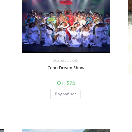
Экскурсии в Себу
Cebu Dream Show
От:
$
75
Подробнее